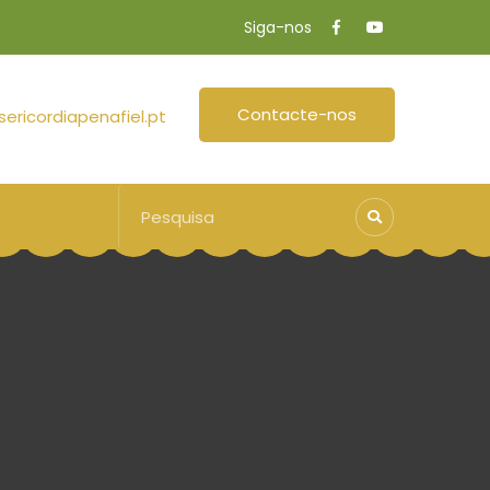
Siga-nos
Contacte-nos
ericordiapenafiel.pt