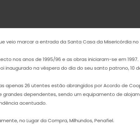
que veio marcar a entrada da Santa Casa da Misericórdia no n
ojecto nos anos de 1995/96 e as obras iniciaram-se em 1997.
oi inaugurado na véspera do dia do seu santo patrono, 10 d
as apenas 26 utentes estão abrangidos por Acordo de Coop
 e grandes dependentes, sendo um equipamento de alojamen
ndência acentuado.
mente, no Lugar da Compra, Milhundos, Penafiel.