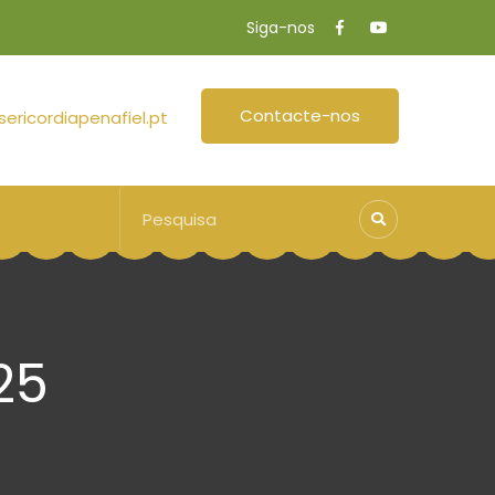
Siga-nos
Contacte-nos
ericordiapenafiel.pt
25